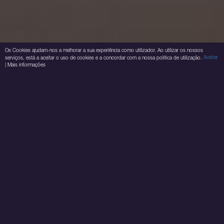
Os Cookies ajudam-nos a melhorar a sua experiência como utilizador. Ao utilizar os nossos
Aceitar
serviços, está a aceitar o uso de cookies e a concordar com a nossa política de utilização.
|
Mais informações
CONSTRUÇÃO
CASAS DE BANHO
REABILITAÇÃO
COZINHA
PAVIMENTOS
REVESTIMENTOS
PINTURA
AQUECIMENTO